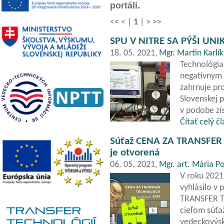
portáli.
<<
<
|
1
|
>
>>
SPU V NITRE SA PÝŠI U
18. 05. 2021,
Mgr. Martin Karlík
Technológia
negatívnym 
zahrnuje pr
Slovenskej 
v podobe zí
Čítať celý č
Súťaž CENA ZA TRANSFE
je otvorená
06. 05. 2021,
Mgr. art. Mária Po
V roku 2021
vyhlásilo v 
TRANSFER 
cieľom súťaž
vedeckovýsk