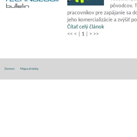
pôvodcov. 
pracovníkov pre zapájanie sa d
jeho komercializácie a zvýšiť p
Čítať celý článok
<<
<
|
1
|
>
>>
Domov
Mapa stránky