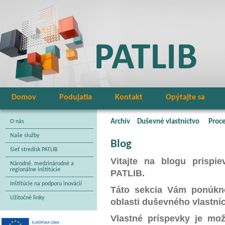
Domov
Podujatia
Kontakt
Opýtajte sa
Archív
Duševné vlastníctvo
Proce
O nás
Naše služby
Blog
Sieť stredísk PATLIB
Vitajte na blogu prispie
Národné, medzinárodné a
regionálne inštitúcie
PATLIB.
Inštitúcie na podporu inovácií
Táto sekcia Vám ponúkne
Užitočné linky
oblasti duševného vlastníc
Vlastné príspevky je mo