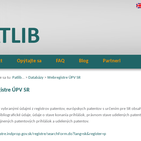
kt
Opýtajte sa
FAQ
Blog
Partneri
 sa tu:
Patlib
... >
Databázy
>
Webregistre ÚPV SR
istre ÚPV SR
 vybranými údajmi z registrov patentov, európskych patentov s určením pre SR obsa
ibliografické údaje, údaje o stave konania prihlášok, právnom stave udelených paten
ejnených patentových prihlášok a udelených patentov.
istre.indprop.gov.sk/registre/searchForm.do?lang=sk&register=p