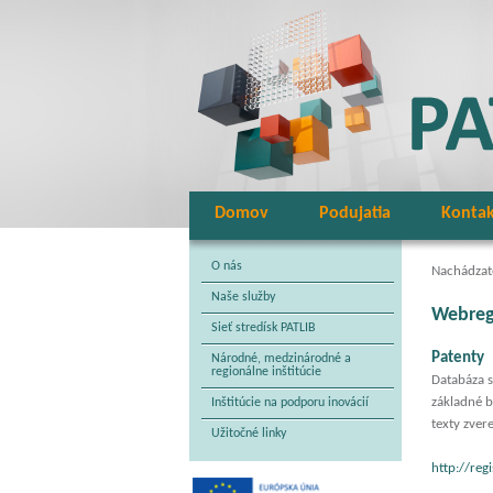
Domov
Podujatia
Konta
O nás
Nachádzate
Naše služby
Webreg
Sieť stredísk PATLIB
Patenty
Národné, medzinárodné a
regionálne inštitúcie
Databáza s
základné b
Inštitúcie na podporu inovácií
texty zver
Užitočné linky
http://reg