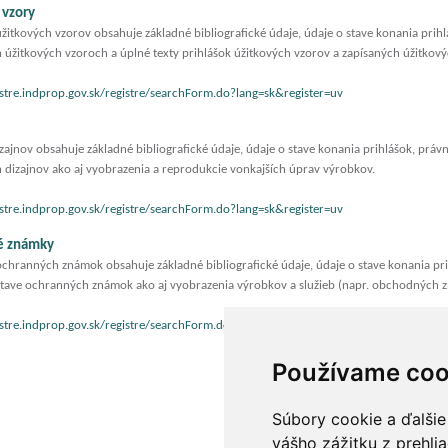
 vzory
žitkových vzorov obsahuje základné bibliografické údaje, údaje o stave konania prihl
 úžitkových vzoroch a úplné texty prihlášok úžitkových vzorov a zapísaných úžitkový
istre.indprop.gov.sk/registre/searchForm.do?lang=sk&register=uv
izajnov obsahuje základné bibliografické údaje, údaje o stave konania prihlášok, prá
 dizajnov ako aj vyobrazenia a reprodukcie vonkajších úprav výrobkov.
istre.indprop.gov.sk/registre/searchForm.do?lang=sk&register=uv
é známky
chranných známok obsahuje základné bibliografické údaje, údaje o stave konania pri
tave ochranných známok ako aj vyobrazenia výrobkov a služieb (napr. obchodných z
istre.indprop.gov.sk/registre/searchForm.do?lang=sk&register=uv
Používame coo
Súbory cookie a ďalšie
vášho zážitku z prehli