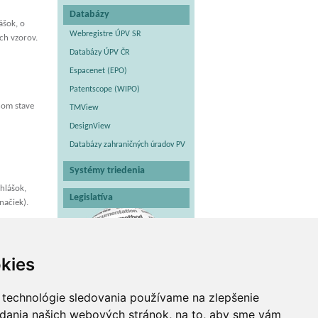
Databázy
ášok, o
Webregistre ÚPV SR
ch vzorov.
Databázy ÚPV ČR
Espacenet (EPO)
Patentscope (WIPO)
vnom stave
TMView
DesignView
Databázy zahraničných úradov PV
Systémy triedenia
hlášok,
Legislatíva
načiek).
kies
 technológie sledovania používame na zlepšenie
adania našich webových stránok, na to, aby sme vám