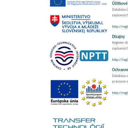
Úžitkové
Databáza ú
zapísaných
http://reg
Dizajny
Register d
zapísaných
http://reg
Ochrann
Databáza o
právnom s
http://reg