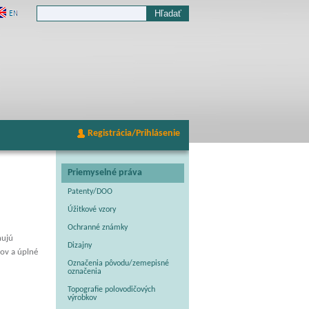
Registrácia/Prihlásenie
Priemyselné práva
Patenty/DOO
Úžitkové vzory
Ochranné známky
hujú
Dizajny
tov a úplné
Označenia pôvodu/zemepisné
označenia
Topografie polovodičových
výrobkov