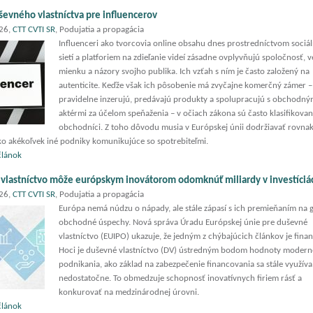
ševného vlastníctva pre influencerov
026,
CTT CVTI SR
, Podujatia a propagácia
Influenceri ako tvorcovia online obsahu dnes prostredníctvom sociá
sietí a platforiem na zdieľanie videí zásadne ovplyvňujú spoločnosť, 
mienku a názory svojho publika. Ich vzťah s ním je často založený na
autenticite. Keďže však ich pôsobenie má zvyčajne komerčný zámer –
pravidelne inzerujú, predávajú produkty a spolupracujú s obchodný
aktérmi za účelom speňaženia – v očiach zákona sú často klasifikovan
obchodníci. Z toho dôvodu musia v Európskej únii dodržiavať rovna
ko akékoľvek iné podniky komunikujúce so spotrebiteľmi.
 článok
vlastníctvo môže európskym inovátorom odomknúť miliardy v investíciá
026,
CTT CVTI SR
, Podujatia a propagácia
Európa nemá núdzu o nápady, ale stále zápasí s ich premieňaním na 
obchodné úspechy. Nová správa Úradu Európskej únie pre duševné
vlastníctvo (EUIPO) ukazuje, že jedným z chýbajúcich článkov je fina
Hoci je duševné vlastníctvo (DV) ústredným bodom hodnoty moder
podnikania, ako základ na zabezpečenie financovania sa stále využíva
nedostatočne. To obmedzuje schopnosť inovatívnych firiem rásť a
konkurovať na medzinárodnej úrovni.
 článok