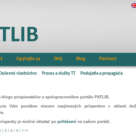
kt
Opýtajte sa
FAQ
Blog
Partneri
Duševné vlastníctvo
Proces a služby TT
Podujatia a propagácia
na blogu prispievateľov a spolupracovníkov portálu PATLIB.
kcia Vám ponúkne viacero zaujímavých príspevkov z oblasti du
va.
príspevky je možné vkladať po
prihlásení
na našom portáli.
2
|
3
|
4
|
5
|
>
>>