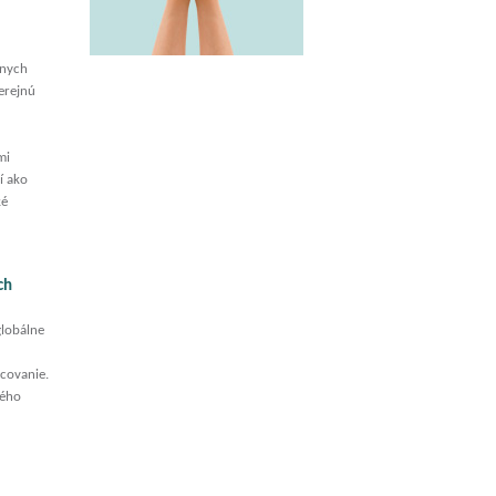
lnych
verejnú
mi
í ako
ké
ch
globálne
ncovanie.
ného