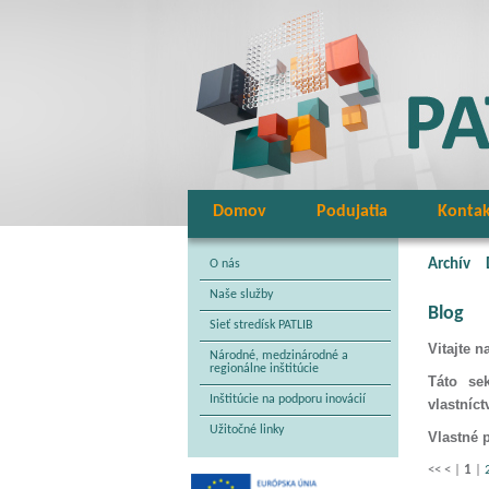
Domov
Podujatia
Konta
Archív
O nás
Naše služby
Blog
Sieť stredísk PATLIB
Vitajte 
Národné, medzinárodné a
regionálne inštitúcie
Táto se
Inštitúcie na podporu inovácií
vlastníct
Užitočné linky
Vlastné 
<<
<
|
1
|