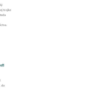
lý
ej trojke
 teda
íctva.
sti
d
1 do