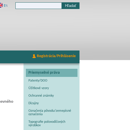
Registrácia/Prihlásenie
Priemyselné práva
Patenty/DOO
Úžitkové vzory
Ochranné známky
ševného
Dizajny
Označenia pôvodu/zemepisné
označenia
Topografie polovodičových
výrobkov