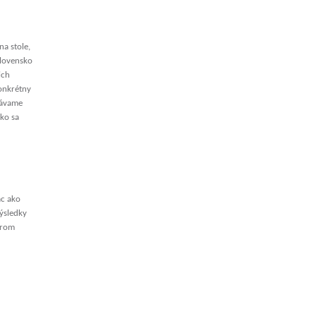
na stole,
 Slovensko
ich
konkrétny
vávame
ako sa
ac ako
ýsledky
orom