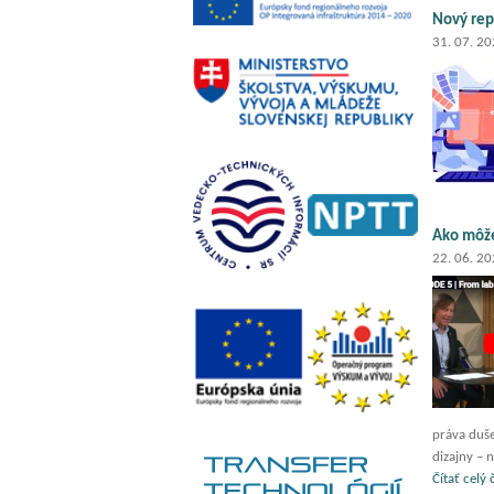
Nový rep
31. 07. 2
Ako môže
22. 06. 2
práva duše
dizajny – 
Čítať celý