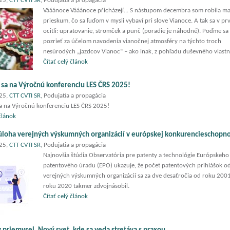
025,
CTT CVTI SR
, Podujatia a propagácia
Vááánoce Vááánoce přicházejí... S nástupom decembra som robila ma
prieskum, čo sa ľuďom v mysli vybaví pri slove Vianoce. A tak sa v prv
ocitli: upratovanie, stromček a punč (poradie je náhodné). Poďme sa
pozrieť za účelom navodenia vianočnej atmosféry na týchto troch
nesúrodých „jazdcov Vianoc“ – ako inak, z pohľadu duševného vlastn
Čítať celý článok
e sa na Výročnú konferenciu LES ČRS 2025!
025,
CTT CVTI SR
, Podujatia a propagácia
sa na Výročnú konferenciu LES ČRS 2025!
 článok
úloha verejných výskumných organizácií v európskej konkurencieschopno
025,
CTT CVTI SR
, Podujatia a propagácia
Najnovšia štúdia Observatória pre patenty a technológie Európskeho
patentového úradu (EPO) ukazuje, že počet patentových prihlášok o
verejných výskumných organizácií sa za dve desaťročia od roku 200
roku 2020 takmer zdvojnásobil.
Čítať celý článok