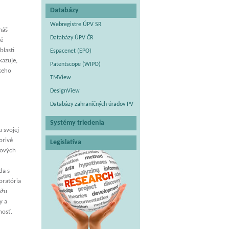
Databázy
Webregistre ÚPV SR
náš
Databázy ÚPV ČR
né
blasti
Espacenet (EPO)
kazuje,
Patentscope (WIPO)
keho
TMView
DesignView
Databázy zahraničných úradov PV
Systémy triedenia
 svojej
orivé
Legislatíva
účových
da s
oratória
ôžu
y a
nosť.