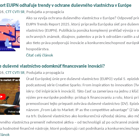
ort EUIPN odhaľuje trendy v ochrane duševného vlastníctva v Európe
026,
CTT CVTI SR
, Podujatia a propagácia
Ako sa vyvíja ochrana duševného vlastníctva v Európe? Odpoveď pri
EUIPN Trends Report 2025, ktorý pripravila Európska sieť pre dušev
vlastníctvo (EUIPN). Publikácia ponúka komplexný prehľad vývoja v o
ochranných známok, dizajnov, patentov a práv k odrodám rastlín a u
ako tieto práva podporujú inovácie a konkurencieschopnosť európs
hospodárstva.
Čítať celý článok
 duševné vlastníctvo odomknúť financovanie inovácií?
026,
CTT CVTI SR
, Podujatia a propagácia
Úrad Európskej únie pre duševné vlastníctvo (EUIPO) vydal 5. epizódu
podcastovej série Creative Sparks: From inspiration to innovation (Tv
iskry: Od inšpirácie k inovácii). Táto časť sa zameriava na jednu z kľ
výziev pre európske podniky: prístup k financovaniu a rolu, ktorú pri
premosťovaní tejto priepasti zohráva duševné vlastníctvo (DV). Epizó
názvom „From Lab to Market: IP as the competitive advantage“ (Z lab
na trh: Duševné vlastníctvo ako konkurenčná výhoda) skúma, ako m
vného vlastníctva premeniť nehmotné aktíva – od technológií až po ochranné známk
na hodnotné finančné nástroje, ktoré podporujú rast podnikania a konkurencieschop
 článok