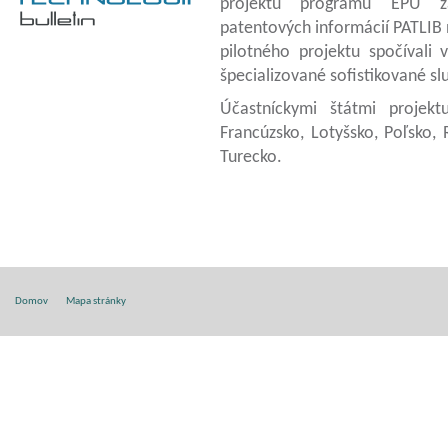
projektu programu EPÚ za
patentových informácií PATLIB 
pilotného projektu spočívali 
špecializované sofistikované sl
Účastníckymi štátmi projektu
Francúzsko, Lotyšsko, Poľsko, 
Turecko.
Domov
Mapa stránky