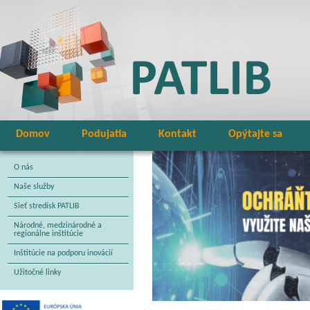
Domov
Podujatia
Kontakt
Opýtajte sa
O nás
Naše služby
Sieť stredísk PATLIB
Národné, medzinárodné a
regionálne inštitúcie
Inštitúcie na podporu inovácií
Užitočné linky