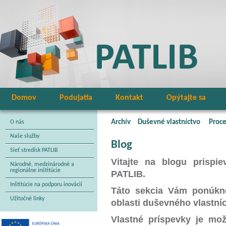
Domov
Podujatia
Kontakt
Opýtajte sa
Archív
Duševné vlastníctvo
Proce
O nás
Naše služby
Blog
Sieť stredísk PATLIB
Vitajte na blogu prispie
Národné, medzinárodné a
regionálne inštitúcie
PATLIB.
Inštitúcie na podporu inovácií
Táto sekcia Vám ponúkne
Užitočné linky
oblasti duševného vlastníc
Vlastné príspevky je mo