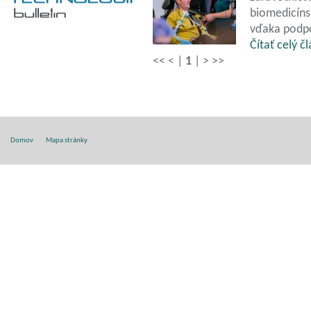
biomedicíns
vďaka podp
Čítať celý č
<<
<
|
1
|
>
>>
Domov
Mapa stránky