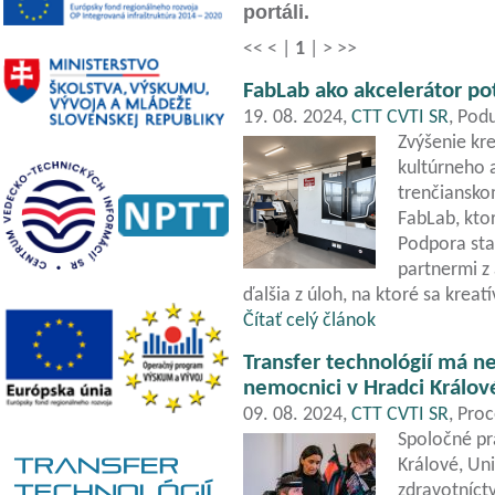
portáli.
<<
<
|
1
|
>
>>
FabLab ako akcelerátor pot
19. 08. 2024,
CTT CVTI SR
, Pod
Zvýšenie kr
kultúrneho 
trenčiansko
FabLab, kto
Podpora sta
partnermi z
ďalšia z úloh, na ktoré sa krea
Čítať celý článok
Transfer technológií má n
nemocnici v Hradci Králov
09. 08. 2024,
CTT CVTI SR
, Proc
Spoločné pr
Králové, Un
zdravotníct