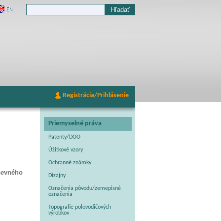
Registrácia/Prihlásenie
Priemyselné práva
Patenty/DOO
Úžitkové vzory
Ochranné známky
ševného
Dizajny
Označenia pôvodu/zemepisné
označenia
Topografie polovodičových
výrobkov