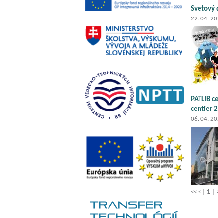
Svetový 
22. 04. 2
PATLIB ce
centier 2
06. 04. 2
<<
<
|
1
|