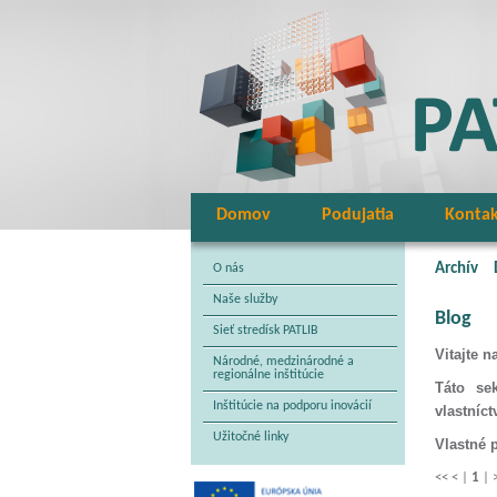
Domov
Podujatia
Konta
Archív
O nás
Naše služby
Blog
Sieť stredísk PATLIB
Vitajte 
Národné, medzinárodné a
regionálne inštitúcie
Táto se
Inštitúcie na podporu inovácií
vlastníct
Užitočné linky
Vlastné 
<<
<
|
1
|