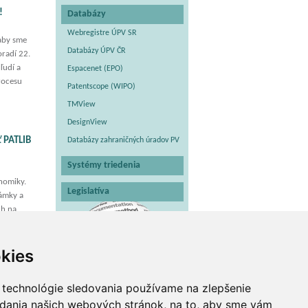
!
Databázy
Webregistre ÚPV SR
 aby sme
Databázy ÚPV ČR
radí 22.
ľudí a
Espacenet (EPO)
procesu
Patentscope (WIPO)
TMView
DesignView
ť PATLIB
Databázy zahraničných úradov PV
Systémy triedenia
onomiky.
Legislatíva
námky a
ch na
kies
 technológie sledovania používame na zlepšenie
adania našich webových stránok, na to, aby sme vám