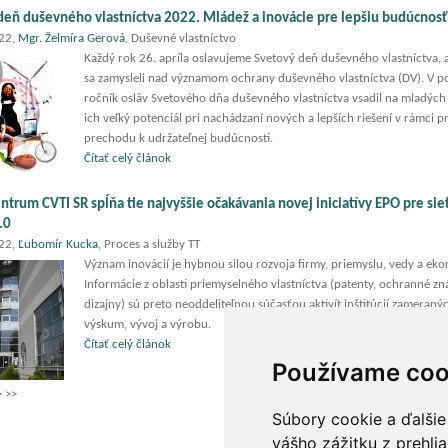
deň duševného vlastníctva 2022. Mládež a inovácie pre lepšiu budúcnosť
022,
Mgr. Želmíra Gerová
, Duševné vlastníctvo
Každý rok 26. apríla oslavujeme Svetový deň duševného vlastníctva,
sa zamysleli nad významom ochrany duševného vlastníctva (DV). V po
ročník osláv Svetového dňa duševného vlastníctva vsadil na mladých 
ich veľký potenciál pri nachádzaní nových a lepších riešení v rámci 
prechodu k udržateľnej budúcnosti.
Čítať celý článok
ntrum CVTI SR spĺňa tie najvyššie očakávania novej iniciatívy EPO pre sie
.0
022,
Ľubomír Kucka
, Proces a služby TT
Význam inovácií je hybnou silou rozvoja firmy, priemyslu, vedy a ek
Informácie z oblasti priemyselného vlastníctva (patenty, ochranné z
dizajny) sú preto neoddeliteľnou súčasťou aktivít inštitúcií zameraný
výskum, vývoj a výrobu.
Čítať celý článok
Používame coo
>
>>
Súbory cookie a ďalšie
vášho zážitku z prehli