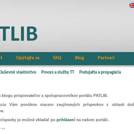
kt
Opýtajte sa
FAQ
Blog
Partneri
Duševné vlastníctvo
Proces a služby TT
Podujatia a propagácia
na blogu prispievateľov a spolupracovníkov portálu PATLIB.
kcia Vám ponúkne viacero zaujímavých príspevkov z oblasti du
va.
príspevky je možné vkladať po
prihlásení
na našom portáli.
>
>>